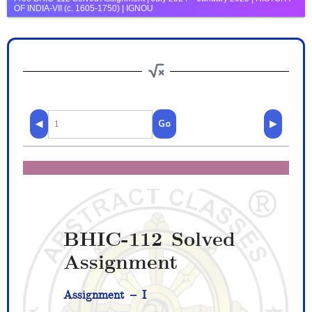
OF INDIA-VII (c. 1605-1750) | IGNOU
◀
Go
▶
BHIC-112 Solved
Assignment
Assignment – I