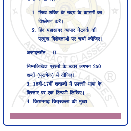
9. Growth of Vaishnava Bhakti
सिख शक्ति के उदय के कारणों का
during 16-17 Centuries
विश्लेषण करें।
10. Money lenders and Sarrafs
हिंद महासागर व्यापार नेटवर्क की
Expert Answer
प्रमुख विशेषताओं पर चर्चा कीजिए।
Assignment – I
असाइनमेंट – II
Answer the following in about
निम्नलिखित प्रश्नों के उत्तर लगभग 250
500 words each.
शब्दों (प्रत्येक) में दीजिए।
3. 16वीं-17वीं शताब्दी में फ़ारसी भाषा के
Question:-1
विस्तार पर एक टिप्पणी लिखिए।
Analyse the causes
4. किशनगढ़ चित्रकला की मुख्य
for the rise of Sikh
विशेषताओं पर एक टिप्पणी लिखिए।
Power.
5. सत्रहवीं शताब्दी में मुगल-मराठा संबंधों
पर संक्षेप में चर्चा कीजिए।
Answer: